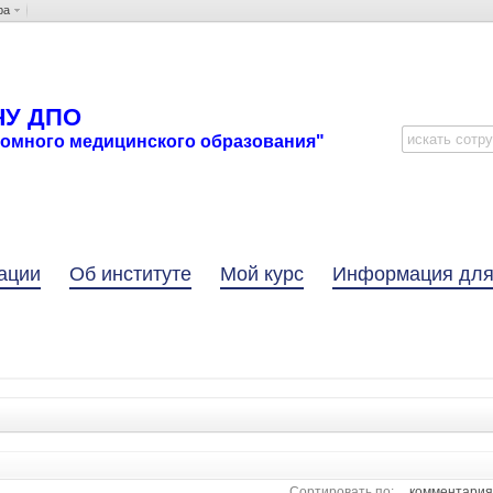
ра
ЧУ ДПО
ломного медицинского образования"
ации
Об институте
Мой курс
Информация для
Сортировать по:
комментари