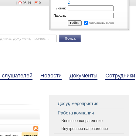
?
08
:
44
0
Логин:
Пароль:
запомнить меня
 слушателей
Новости
Документы
Сотрудники
Досуг, мероприятия
Работа компании
Внешнее направление
Внутреннее направление
ям
рейтингу
новизне